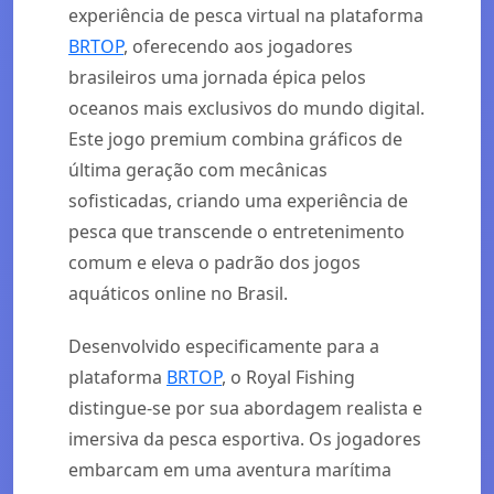
experiência de pesca virtual na plataforma
BRTOP
, oferecendo aos jogadores
brasileiros uma jornada épica pelos
oceanos mais exclusivos do mundo digital.
Este jogo premium combina gráficos de
última geração com mecânicas
sofisticadas, criando uma experiência de
pesca que transcende o entretenimento
comum e eleva o padrão dos jogos
aquáticos online no Brasil.
Desenvolvido especificamente para a
plataforma
BRTOP
, o Royal Fishing
distingue-se por sua abordagem realista e
imersiva da pesca esportiva. Os jogadores
embarcam em uma aventura marítima