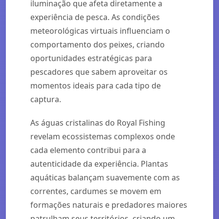
iluminação que afeta diretamente a
experiência de pesca. As condições
meteorológicas virtuais influenciam o
comportamento dos peixes, criando
oportunidades estratégicas para
pescadores que sabem aproveitar os
momentos ideais para cada tipo de
captura.
As águas cristalinas do Royal Fishing
revelam ecossistemas complexos onde
cada elemento contribui para a
autenticidade da experiência. Plantas
aquáticas balançam suavemente com as
correntes, cardumes se movem em
formações naturais e predadores maiores
patrulham seus territórios, criando um