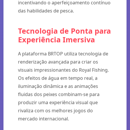
incentivando o aperfeiçoamento contínuo
das habilidades de pesca.
Tecnologia de Ponta para
Experiência Imersiva
A plataforma BRTOP utiliza tecnologia de
renderização avançada para criar os
visuais impressionantes do Royal Fishing.
Os efeitos de água em tempo real, a
iluminação dinâmica e as animações
fluidas dos peixes combinam-se para
produzir uma experiência visual que
rivaliza com os melhores jogos do
mercado internacional.