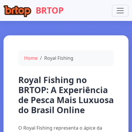
BRTOP
Home
Royal Fishing
Royal Fishing no
BRTOP: A Experiência
de Pesca Mais Luxuosa
do Brasil Online
O Royal Fishing representa o ápice da