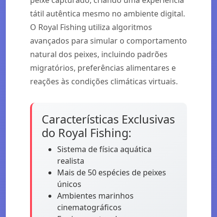
tátil autêntica mesmo no ambiente digital.
O Royal Fishing utiliza algoritmos
avançados para simular o comportamento
natural dos peixes, incluindo padrões
migratórios, preferências alimentares e
reações às condições climáticas virtuais.
Características Exclusivas
do Royal Fishing:
Sistema de física aquática
realista
Mais de 50 espécies de peixes
únicos
Ambientes marinhos
cinematográficos