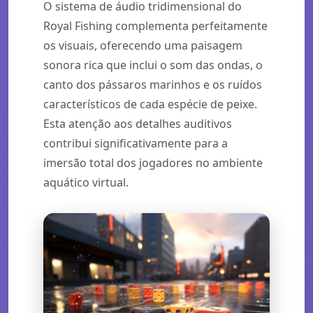
O sistema de áudio tridimensional do
Royal Fishing complementa perfeitamente
os visuais, oferecendo uma paisagem
sonora rica que inclui o som das ondas, o
canto dos pássaros marinhos e os ruídos
característicos de cada espécie de peixe.
Esta atenção aos detalhes auditivos
contribui significativamente para a
imersão total dos jogadores no ambiente
aquático virtual.