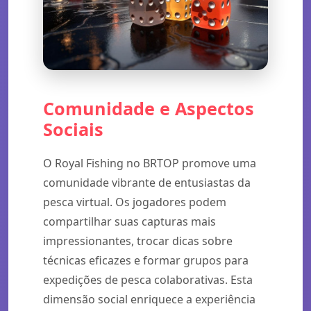
Comunidade e Aspectos
Sociais
O Royal Fishing no BRTOP promove uma
comunidade vibrante de entusiastas da
pesca virtual. Os jogadores podem
compartilhar suas capturas mais
impressionantes, trocar dicas sobre
técnicas eficazes e formar grupos para
expedições de pesca colaborativas. Esta
dimensão social enriquece a experiência