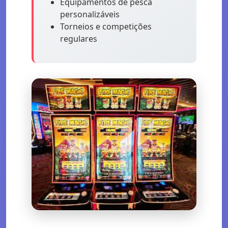
Equipamentos de pesca
personalizáveis
Torneios e competições
regulares